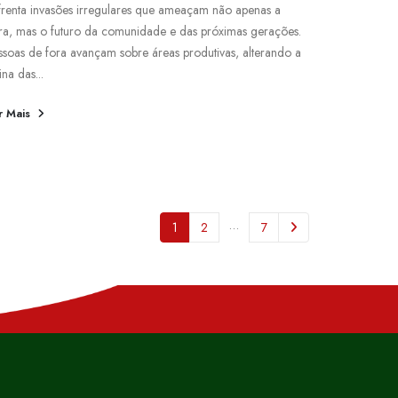
frenta invasões irregulares que ameaçam não apenas a
rra, mas o futuro da comunidade e das próximas gerações.
ssoas de fora avançam sobre áreas produtivas, alterando a
ina das...
r Mais
…
1
2
7