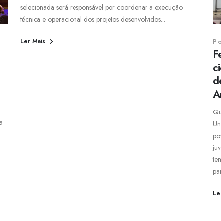
selecionada será responsável por coordenar a execução
técnica e operacional dos projetos desenvolvidos...
Ler Mais
P
F
ci
d
A
Qu
 a
Un
po
ju
tem
par
Le