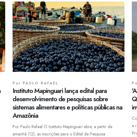
Por
PAULO RAFAEL
P
a
Instituto Mapinguari lança edital para
'
desenvolvimento de pesquisas sobre
Q
sistemas alimentares e políticas públicas na
in
Amazônia
Co
e 
Por Paulo Rafael O Instituto Mapinguari abre, a partir de
Pr
amanhã (12), as inscrições para o Edital de Pesquisa