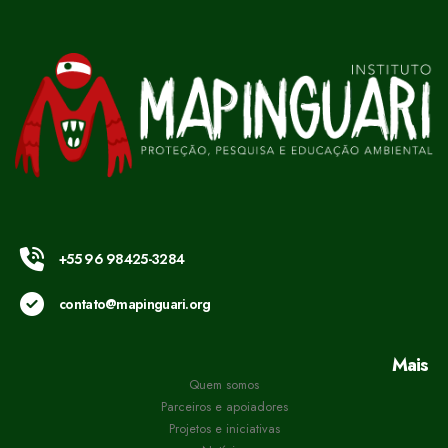
+55 96 98425-3284
contato@mapinguari.org
Mais
Quem somos
Parceiros e apoiadores
Projetos e iniciativas