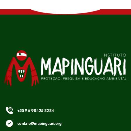
+55 96 98425-3284
contato@mapinguari.org