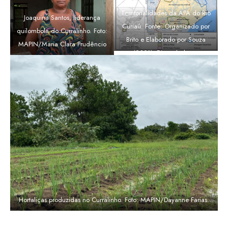
Territorialidades da APA do Rio
Joaquina Santos, liderança
Curiaú. Fonte: Organizado por
quilombola do Curralinho. Foto:
Brito e Elaborado por Souza
MAPIN/Maria Clara Prudêncio
(2021). Disponível em:
https://www.e-
publicacoes.uerj.br/index.php/geouer
Hortaliças produzidas no Curralinho. Foto: MAPIN/Dayanne Farias.