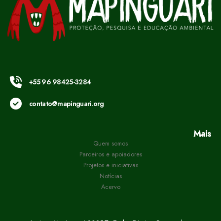
+55 96 98425-3284
contato@mapinguari.org
Mais
Quem somos
Parceiros e apoiadores
Projetos e iniciativas
Notícias
Acervo