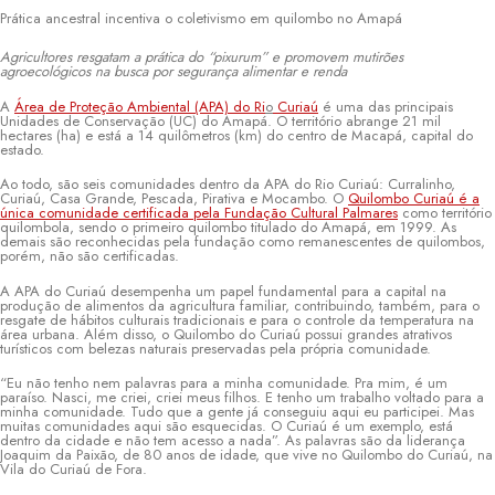
Prática ancestral incentiva o coletivismo em quilombo no Amapá
Agricultores resgatam a prática do “pixurum” e promovem mutirões
agroecológicos na busca por segurança alimentar e renda
A
Área de Proteção Ambiental (APA) do Ri
o
Curiaú
é uma das principais
Unidades de Conservação (UC) do Amapá. O território abrange 21 mil
hectares (ha) e está a 14 quilômetros (km) do centro de Macapá, capital do
estado.
Ao todo, são seis comunidades dentro da APA do Rio Curiaú: Curralinho,
Curiaú, Casa Grande, Pescada, Pirativa e Mocambo. O
Quilombo Curiaú é a
única comunidade certificada pela Fundação Cultural Palmares
como território
quilombola, sendo o primeiro quilombo titulado do Amapá, em 1999. As
demais são reconhecidas pela fundação como remanescentes de quilombos,
porém, não são certificadas.
A APA do Curiaú desempenha um papel fundamental para a capital na
produção de alimentos da agricultura familiar, contribuindo, também, para o
resgate de hábitos culturais tradicionais e para o controle da temperatura na
área urbana. Além disso, o Quilombo do Curiaú possui grandes atrativos
turísticos com belezas naturais preservadas pela própria comunidade.
“Eu não tenho nem palavras para a minha comunidade. Pra mim, é um
paraíso. Nasci, me criei, criei meus filhos. E tenho um trabalho voltado para a
minha comunidade. Tudo que a gente já conseguiu aqui eu participei. Mas
muitas comunidades aqui são esquecidas. O Curiaú é um exemplo, está
dentro da cidade e não tem acesso a nada”. As palavras são da liderança
Joaquim da Paixão, de 80 anos de idade, que vive no Quilombo do Curiaú, na
Vila do Curiaú de Fora.