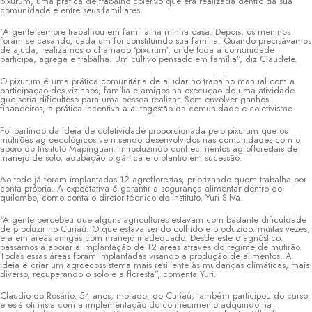
pixurum, uma prática de trabalho coletivo que era realizada dentro da sua
comunidade e entre seus familiares.
“A gente sempre trabalhou em família na minha casa. Depois, os meninos
foram se casando, cada um foi constituindo sua família. Quando precisávamos
de ajuda, realizamos o chamado ‘pixurum’, onde toda a comunidade
participa, agrega e trabalha. Um cultivo pensado em família”, diz Claudete.
O pixurum é uma prática comunitária de ajudar no trabalho manual com a
participação dos vizinhos, família e amigos na execução de uma atividade
que seria dificultoso para uma pessoa realizar. Sem envolver ganhos
financeiros, a prática incentiva a autogestão da comunidade e coletivismo.
Foi partindo da ideia de coletividade proporcionada pelo pixurum que os
mutirões agroecológicos vem sendo desenvolvidos nas comunidades com o
apoio do Instituto Mapinguari. Introduzindo conhecimentos agroflorestais de
manejo de solo, adubação orgânica e o plantio em sucessão.
Ao todo já foram implantadas 12 agroflorestas, priorizando quem trabalha por
conta própria. A expectativa é garantir a segurança alimentar dentro do
quilombo, como conta o diretor técnico do instituto, Yuri Silva.
“A gente percebeu que alguns agricultores estavam com bastante dificuldade
de produzir no Curiaú. O que estava sendo colhido e produzido, muitas vezes,
era em áreas antigas com manejo inadequado. Desde este diagnóstico,
passamos a apoiar a implantação de 12 áreas através do regime de mutirão.
Todas essas áreas foram implantadas visando a produção de alimentos. A
ideia é criar um agroecossistema mais resiliente às mudanças climáticas, mais
diverso, recuperando o solo e a floresta”, comenta Yuri.
Claudio do Rosário, 54 anos, morador do Curiaú, também participou do curso
e está otimista com a implementação do conhecimento adquirido na