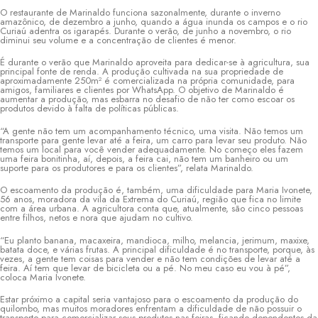
O restaurante de Marinaldo funciona sazonalmente, durante o inverno
amazônico, de dezembro a junho, quando a água inunda os campos e o rio
Curiaú adentra os igarapés. Durante o verão, de junho a novembro, o rio
diminui seu volume e a concentração de clientes é menor.
É durante o verão que Marinaldo aproveita para dedicar-se à agricultura, sua
principal fonte de renda. A produção cultivada na sua propriedade de
aproximadamente 250m² é comercializada na própria comunidade, para
amigos, familiares e clientes por WhatsApp. O objetivo de Marinaldo é
aumentar a produção, mas esbarra no desafio de não ter como escoar os
produtos devido à falta de políticas públicas.
“A gente não tem um acompanhamento técnico, uma visita. Não temos um
transporte para gente levar até a feira, um carro para levar seu produto. Não
temos um local para você vender adequadamente. No começo eles fazem
uma feira bonitinha, aí, depois, a feira cai, não tem um banheiro ou um
suporte para os produtores e para os clientes”, relata Marinaldo.
O escoamento da produção é, também, uma dificuldade para Maria Ivonete,
56 anos, moradora da vila da Extrema do Curiaú, região que fica no limite
com a área urbana. A agricultora conta que, atualmente, são cinco pessoas
entre filhos, netos e nora que ajudam no cultivo.
“Eu planto banana, macaxeira, mandioca, milho, melancia, jerimum, maxixe,
batata doce, e várias frutas. A principal dificuldade é no transporte, porque, às
vezes, a gente tem coisas para vender e não tem condições de levar até a
feira. Aí tem que levar de bicicleta ou a pé. No meu caso eu vou à pé”,
coloca Maria Ivonete.
Estar próximo a capital seria vantajoso para o escoamento da produção do
quilombo, mas muitos moradores enfrentam a dificuldade de não possuir o
transporte para comercializar seus produtos nas feiras, ficando dependentes da