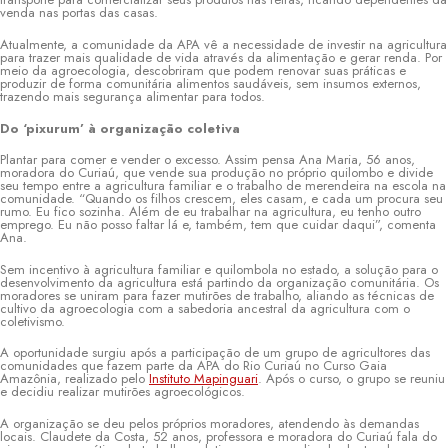
venda nas portas das casas.
Atualmente, a comunidade da APA vê a necessidade de investir na agricultura
para trazer mais qualidade de vida através da alimentação e gerar renda. Por
meio da agroecologia, descobriram que podem renovar suas práticas e
produzir de forma comunitária alimentos saudáveis, sem insumos externos,
trazendo mais segurança alimentar para todos.
Do ‘pixurum’ à organização coletiva
Plantar para comer e vender o excesso. Assim pensa Ana Maria, 56 anos,
moradora do Curiaú, que vende sua produção no próprio quilombo e divide
seu tempo entre a agricultura familiar e o trabalho de merendeira na escola na
comunidade. “Quando os filhos crescem, eles casam, e cada um procura seu
rumo. Eu fico sozinha. Além de eu trabalhar na agricultura, eu tenho outro
emprego. Eu não posso faltar lá e, também, tem que cuidar daqui”, comenta
Ana.
Sem incentivo à agricultura familiar e quilombola no estado, a solução para o
desenvolvimento da agricultura está partindo da organização comunitária. Os
moradores se uniram para fazer mutirões de trabalho, aliando as técnicas de
cultivo da agroecologia com a sabedoria ancestral da agricultura com o
coletivismo.
A oportunidade surgiu após a participação de um grupo de agricultores das
comunidades que fazem parte da APA do Rio Curiaú no Curso Gaia
Amazônia, realizado pelo
Instituto Mapinguari
. Após o curso, o grupo se reuniu
e decidiu realizar mutirões agroecológicos.
A organização se deu pelos próprios moradores, atendendo às demandas
locais. Claudete da Costa, 52 anos, professora e moradora do Curiaú fala do