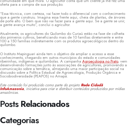
comunidade em que mora. O agricultor conta que um cliente já lhe fez uma
oferta para a compra de sua produção.
“Essa técnica, com certeza, vai fazer todo o diferencial com o conhecimento
que a gente construiu. Imagina essa frente aqui, cheia de plantas, de árvores
de porte alto. O bem que não vai fazer para a gente aqui. Se a gente se unir,
a gente avança muito”, conclui o agricultor.
Atualmente, os agricultores do Quilombo do Curiaú estão na fase de colheita
dos primeiros cultivos, beneficiando mais de 10 famílias diretamente e entre
100 a 150 famílias indiretamente com os produtos agroecológicos dentro do
quilombo.
O Instituto Mapinguari ainda tem o objetivo de ampliar o acesso a esse
conhecimento, chegando em outros municípios do estado e comunidades
ribeirinhas, indígenas e quilombolas. A campanha
Agroecologia no Prato
, vem
desenvolvendo formações junto às associações de agricultores, promovendo a
comunicação sobre a temática, almejando uma maior participação social na
discussão sobre a Política Estadual de Agroecologia, Produção Orgânica e
Sociobiodiversidade (PEAPOS) no Amapá.
Este conteúdo foi produzido como parte do projeto
Rede Cidadã
InfoAmazonia
, iniciativa para criar e distribuir conteúdos produzidos por mídias
amazônicas.
Posts
Relacionados
Categorias