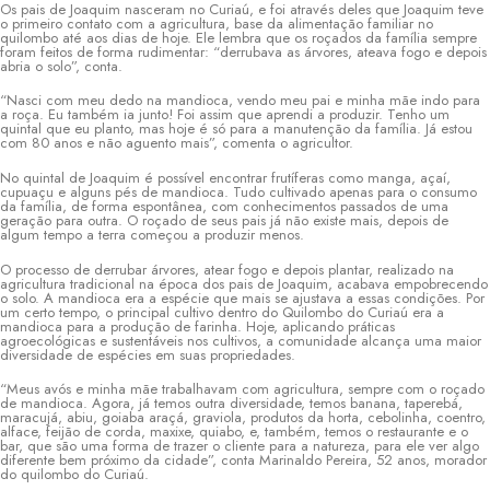
Os pais de Joaquim nasceram no Curiaú, e foi através deles que Joaquim teve
o primeiro contato com a agricultura, base da alimentação familiar no
quilombo até aos dias de hoje. Ele lembra que os roçados da família sempre
foram feitos de forma rudimentar: “derrubava as árvores, ateava fogo e depois
abria o solo”, conta.
“Nasci com meu dedo na mandioca, vendo meu pai e minha mãe indo para
a roça. Eu também ia junto! Foi assim que aprendi a produzir. Tenho um
quintal que eu planto, mas hoje é só para a manutenção da família. Já estou
com 80 anos e não aguento mais”, comenta o agricultor.
No quintal de Joaquim é possível encontrar frutíferas como manga, açaí,
cupuaçu e alguns pés de mandioca. Tudo cultivado apenas para o consumo
da família, de forma espontânea, com conhecimentos passados de uma
geração para outra. O roçado de seus pais já não existe mais, depois de
algum tempo a terra começou a produzir menos.
O processo de derrubar árvores, atear fogo e depois plantar, realizado na
agricultura tradicional na época dos pais de Joaquim, acabava empobrecendo
o solo. A mandioca era a espécie que mais se ajustava a essas condições. Por
um certo tempo, o principal cultivo dentro do Quilombo do Curiaú era a
mandioca para a produção de farinha. Hoje, aplicando práticas
agroecológicas e sustentáveis nos cultivos, a comunidade alcança uma maior
diversidade de espécies em suas propriedades.
“Meus avós e minha mãe trabalhavam com agricultura, sempre com o roçado
de mandioca. Agora, já temos outra diversidade, temos banana, taperebá,
maracujá, abiu, goiaba araçá, graviola, produtos da horta, cebolinha, coentro,
alface, feijão de corda, maxixe, quiabo, e, também, temos o restaurante e o
bar, que são uma forma de trazer o cliente para a natureza, para ele ver algo
diferente bem próximo da cidade”, conta Marinaldo Pereira, 52 anos, morador
do quilombo do Curiaú.