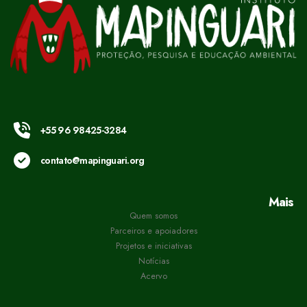
+55 96 98425-3284
contato@mapinguari.org
Mais
Quem somos
Parceiros e apoiadores
Projetos e iniciativas
Notícias
Acervo