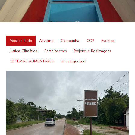
Mostrar Tudo
Ativismo
Campanha
COP
Eventos
Justiça Climática
Participações
Projetos e Realizações
SISTEMAS ALIMENTÁRES
Uncategorized