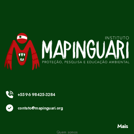
+55 96 98425-3284
contato@mapinguari.org
Mais
Quem somos