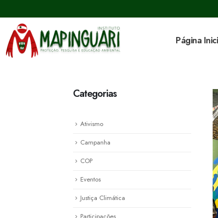
Página Inici
Categorias
Ativismo
Campanha
COP
Eventos
Justiça Climática
Participações