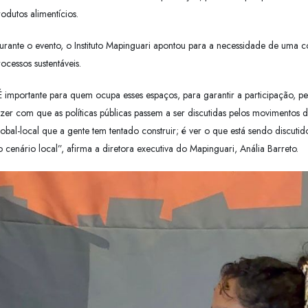
rodutos alimentícios.
urante o evento, o Instituto Mapinguari apontou para a necessidade de uma c
rocessos sustentáveis.
É importante para quem ocupa esses espaços, para garantir a participação, 
azer com que as políticas públicas passem a ser discutidas pelos movimentos 
lobal-local que a gente tem tentado construir; é ver o que está sendo discut
o cenário local”, afirma a diretora executiva do Mapinguari, Anália Barreto.