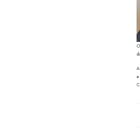
O
d
A
e
C