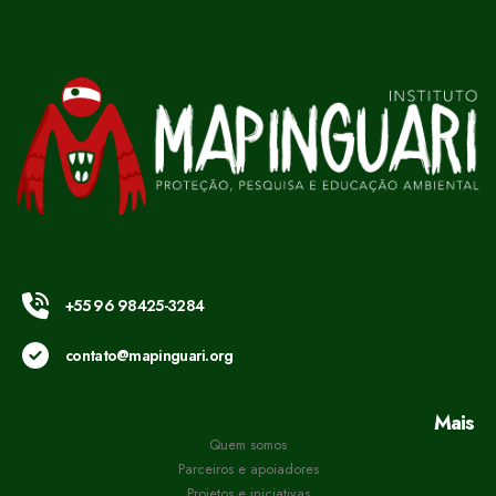
+55 96 98425-3284
contato@mapinguari.org
Mais
Quem somos
Parceiros e apoiadores
Projetos e iniciativas