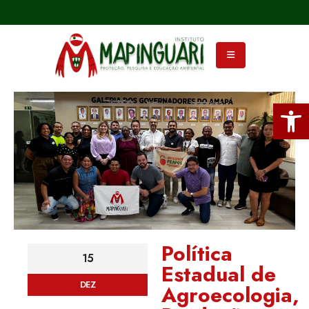
Ba
Política
15
Estadual de
DEZ
Agroecologia,