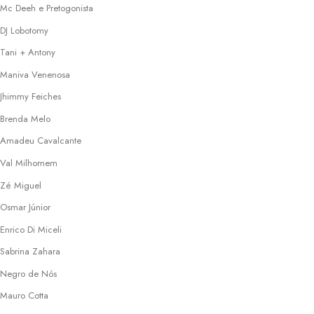
Mc Deeh e Pretogonista
DJ Lobotomy
Tani + Antony
Maniva Venenosa
Jhimmy Feiches
Brenda Melo
Amadeu Cavalcante
Val Milhomem
Zé Miguel
Osmar Júnior
Enrico Di Miceli
Sabrina Zahara
Negro de Nós
Mauro Cotta