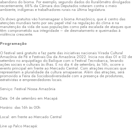
abandono do bioma. Por exemplo, segundo dados do Ruralômetro divulgados
recentemente, 68% da Câmara dos Deputados votaram contra o meio
ambiente, indígenas e trabalhadores rurais na última legislatura.
Os shows gratuitos vão homenagear o bioma Amazônico, que é centro das
atenções mundiais tanto por seu papel vital na regulação do clima e na
manutenção da vida de suas populações como pela escalada de ataques que
têm comprometido sua integridade – de desmatamento e queimadas à
violência crescente.
Programação
O festival será gratuito e faz parte das iniciativas nacionais Virada Cultural
Amazônia de Pé e Festivais Dia da Amazônia 2022. Inicia nos dias 01 e 02 de
setembro no arquipélago do Bailique com o Festival Tecnobarca, levando
ações sociais e culturais às ilhas. E no dia 4 de setembro, às 16h, ocorre o
evento principal em frente ao Mercado Central. Com atrações musicais que
representam a pluralidade da cultura amapaense. Além das atrações, será
promovido a Feira da Sociobiodiversidade com a presença de produtores,
extrativistas e empreendedores locais.
Serviço: Festival Nossa Amazônia
Data: 04 de setembro em Macapá
Horário: das 16h às 00h
Local: em frente ao Mercado Central
Line up Palco Macapá: