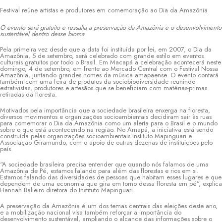
Festival reúne artistas e produtores em comemoração ao Dia da Amazônia
O evento será gratuito e ressalta a preservação da Amazônia e o desenvolvimento
sustentável dentro desse bioma
Pela primeira vez desde que a data foi instituída por lei, em 2007, o Dia da
Amazônia, 5 de setembro, será celebrado com grande estilo em eventos
culturais gratuitos por todo o Brasil. Em Macapá a celebração acontecerá neste
domingo, 4 de setembro, em frente ao Mercado Central com o Festival Nossa
Amazônia, juntando grandes nomes da música amapaense. O evento contará
também com uma feira de produtos da sociobiodiversidade reunindo
extrativistas, produtores e artesãos que se beneficiam com matérias-primas
retiradas da floresta.
Motivados pela importância que a sociedade brasileira enxerga na floresta,
diversos movimentos e organizações socioambientais decidiram sair às ruas
para comemorar o Dia da Amazônia como um alerta para o Brasil e o mundo
sobre o que está acontecendo na região. No Amapá, a iniciativa está sendo
construída pelas organizações socioambientais Instituto Mapinguari e
Associação Giramundo, com o apoio de outras dezenas de instituições pelo
país.
“A sociedade brasileira precisa entender que quando nós falamos de uma
Amazônia de Pé, estamos falando para além das florestas e rios em si.
Estamos falando das diversidades de pessoas que habitam esses lugares e que
dependem de uma economia que gira em torno dessa floresta em pé”, explica
Hannah Balieiro diretora do Instituto Mapinguari.
A preservação da Amazônia é um dos temas centrais das eleições deste ano,
e a mobilização nacional visa também reforçar a importância do
desenvolvimento sustentável, ampliando o alcance das informações sobre o